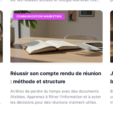
conseils.
é
COMMUNICATION MARKETING
Réussir son compte rendu de réunion
J
: méthode et structure
b
Arrêtez de perdre du temps avec des documents
B
illisibles. Apprenez à filtrer l'information et à acter
u
os
les décisions pour des réunions vraiment utiles.
m
d