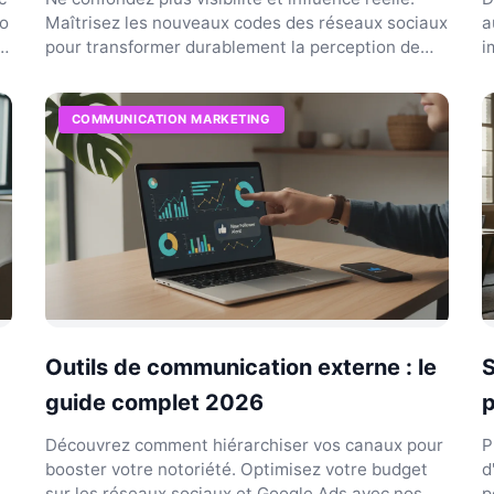
éo
Maîtrisez les nouveaux codes des réseaux sociaux
a
pour transformer durablement la perception de
i
votre marq...
j
COMMUNICATION MARKETING
Outils de communication externe : le
S
guide complet 2026
p
Découvrez comment hiérarchiser vos canaux pour
P
booster votre notoriété. Optimisez votre budget
d
s
sur les réseaux sociaux et Google Ads avec nos
p