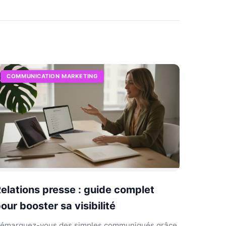
COMMUNICATION MARKETING
elations presse : guide complet
our booster sa visibilité
émarquez-vous des simples communiqués grâce