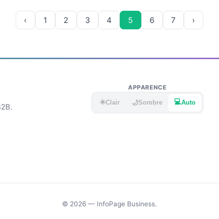
‹
1
2
3
4
5
6
7
›
APPARENCE
☀️
💻
🌙
Clair
Sombre
Auto
B2B.
© 2026 — InfoPage Business.