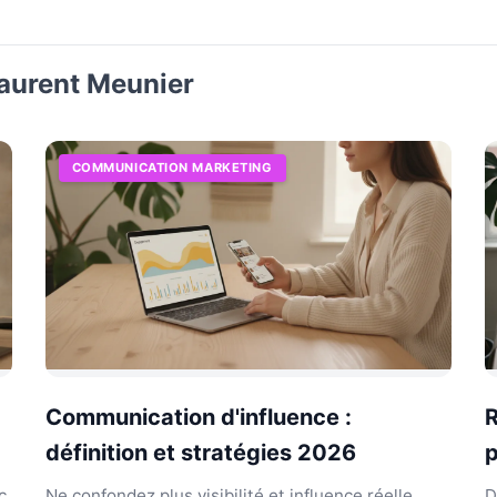
Laurent Meunier
COMMUNICATION MARKETING
Communication d'influence :
R
définition et stratégies 2026
p
c
Ne confondez plus visibilité et influence réelle.
D