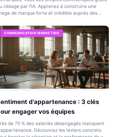
u ciblage par l'IA. Apprenez à construire une
mage de marque forte et crédible auprès des
ournalistes.
COMMUNICATION MARKETING
entiment d'appartenance : 3 clés
our engager vos équipes
rès de 70 % des salariés désengagés manquent
'appartenance. Découvrez les leviers concrets
our booster la rétention et la performance de vos