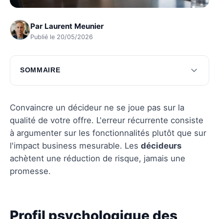
Par
Laurent Meunier
Publié le 20/05/2026
SOMMAIRE
Profil psychologique des décideurs
Messages adaptés à chaque décideur
Convaincre un décideur ne se joue pas sur la
qualité de votre offre. L'erreur récurrente consiste
Questions fréquentes
à argumenter sur les fonctionnalités plutôt que sur
l'impact business mesurable. Les
décideurs
achètent une réduction de risque, jamais une
promesse.
Profil psychologique des