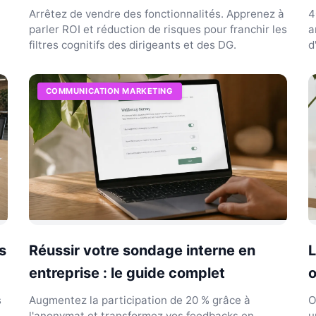
Arrêtez de vendre des fonctionnalités. Apprenez à
4
parler ROI et réduction de risques pour franchir les
a
filtres cognitifs des dirigeants et des DG.
d
t
COMMUNICATION MARKETING
s
Réussir votre sondage interne en
L
entreprise : le guide complet
o
s
Augmentez la participation de 20 % grâce à
O
l'anonymat et transformez vos feedbacks en
u