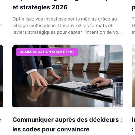
et stratégies 2026
p
Optimisez vos investissements médias grâce au
T
nt
ciblage multicouche. Découvrez les formats et
D
leviers stratégiques pour capter l'intention de vos
s
prospects.
e
COMMUNICATION MARKETING
e
Communiquer auprès des décideurs :
I
les codes pour convaincre
: