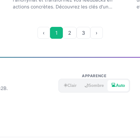
actions concrètes. Découvrez les clés d'un
e
questionnaire efficace.
6
‹
1
2
3
›
APPARENCE
☀️
💻
🌙
Clair
Sombre
Auto
B2B.