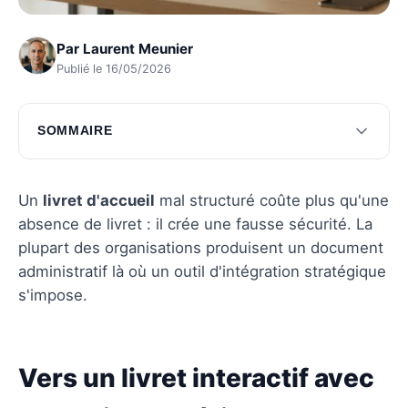
Par
Laurent Meunier
Publié le 16/05/2026
SOMMAIRE
Vers un livret interactif avec les outils
numériques
Un
livret d'accueil
mal structuré coûte plus qu'une
Inspiration avec exemples de livrets réussis
absence de livret : il crée une fausse sécurité. La
plupart des organisations produisent un document
Questions fréquentes
administratif là où un outil d'intégration stratégique
s'impose.
Vers un livret interactif avec