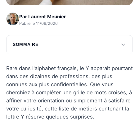
Par
Laurent Meunier
Publié le 11/06/2026
SOMMAIRE
Liste complète des métiers avec la lettre Y
Portraits de métiers avec la lettre Y
Rare dans l'alphabet français, le Y apparaît pourtant
dans des dizaines de professions, des plus
Métiers rares avec la lettre Y
connues aux plus confidentielles. Que vous
Comment ces métiers influencent notre
cherchiez à compléter une grille de mots croisés, à
quotidien
affiner votre orientation ou simplement à satisfaire
votre curiosité, cette liste de métiers contenant la
Questions fréquentes
lettre Y réserve quelques surprises.