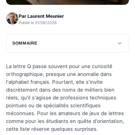
Par
Laurent Meunier
Publié le 01/06/2026
SOMMAIRE
Professions médicales avec un Q
Métiers techniques et scientifiques
La lettre Q passe souvent pour une curiosité
orthographique, presque une anomalie dans
Métiers artistiques et culturels
l'alphabet français. Pourtant, elle s'invite
Métiers de l'environnement
discrètement dans des noms de métiers bien
réels, qu'il s'agisse de professions techniques
Métiers insolites et peu connus
pointues ou de spécialités scientifiques
Questions fréquentes
méconnues. Pour les amateurs de jeux de lettres
comme pour les étudiants en quête d'orientation,
cette liste réserve quelques surprises.